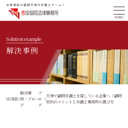
法律相談は福岡天神の弁護士チームへ
MENU
Solution example
解決事例
解決事
ブ
天神で顧問弁護士を探している企業へ｜顧問
HOME
>
例・ブロ
>
ロ
>
契約のメリットと弁護士事務所の選び方
グ
グ